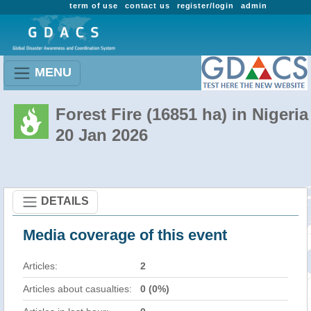
term of use
contact us
register/login
admin
MENU
Forest Fire (16851 ha) in Nigeria
20 Jan 2026
DETAILS
Media coverage of this event
Articles:
2
Articles about casualties:
0 (0%)